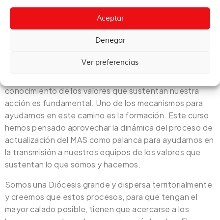
Aceptar
Denegar
Ver preferencias
En Cáritas Diocesana de Santiago de Compostela,
como en otras mucha Cáritas, creemos que el
conocimiento de los valores que sustentan nuestra
acción es fundamental. Uno de los mecanismos para
ayudarnos en este camino es la formación. Este curso
hemos pensado aprovechar la dinámica del proceso de
actualización del MAS como palanca para ayudarnos en
la transmisión a nuestros equipos de los valores que
sustentan lo que somos y hacemos.
Somos una Diócesis grande y dispersa territorialmente
y creemos que estos procesos, para que tengan el
mayor calado posible, tienen que acercarse a los