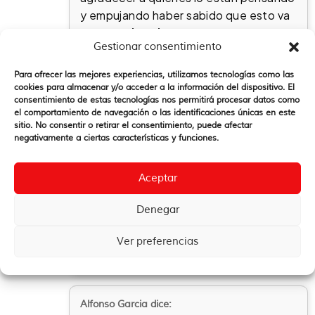
y empujando haber sabido que esto va
mucho más allá que «refrescar» el
Gestionar consentimiento
Modelo de Acción Social, nos
«refresca» y llena de agua a cada una
Para ofrecer las mejores experiencias, utilizamos tecnologías como las
de las personas, grupos, equipos, áreas
cookies para almacenar y/o acceder a la información del dispositivo. El
consentimiento de estas tecnologías nos permitirá procesar datos como
que estamos compartiendo este
el comportamiento de navegación o las identificaciones únicas en este
quehacer.
sitio. No consentir o retirar el consentimiento, puede afectar
Estas fichas serán el álbum donde mirar
negativamente a ciertas características y funciones.
y sonreír y recordar, pero también, el
baúl para buscar y aprender, o la bolsa
Aceptar
de viaje que compartir con quienes se
incorporan al camino… y muchas,
Denegar
muchas cosas más.
Ver preferencias
Gracias.-
Alfonso Garcia
dice: